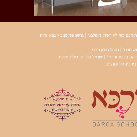
כם כזה לא ראיתי מעולם." | גרשון שמעונוביץ גבאי ותיק
ג חכם" | מנהל תיכון הצבי
הם בכבוד והדר " | ישראל קלירס, ביכ"נ סלונים
ביהכ"נ הליגמן ב"ב
ח ממוחשב