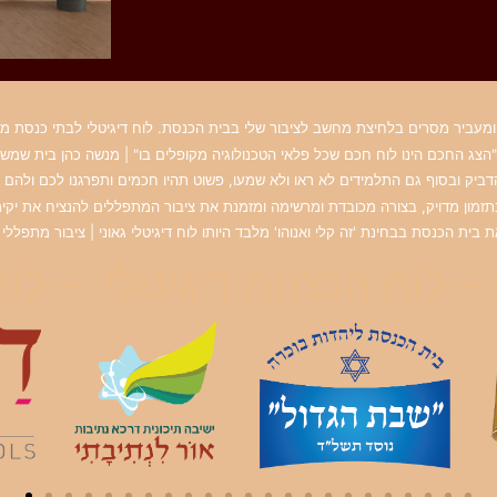
מעביר מסרים בלחיצת מחשב לציבור שלי בבית הכנסת. לוח דיגיטלי לבתי כנסת מתוח
"הצג החכם הינו לוח חכם שכל פלאי הטכנולוגיה מקופלים בו" | מנשה כהן בית שמש
יק ובסוף גם התלמידים לא ראו ולא שמעו, פשוט תהיו חכמים ותפרגנו לכם ולהם צ
 בתזמון מדויק, בצורה מכובדת ומרשימה ומזמנת את ציבור המתפללים להנציח את יקירי
ית הכנסת בבחינת 'זה קלי ואנוהו' מלבד היותו לוח דיגיטלי גאוני | ציבור מתפללי 
– לוח הנצחה דיגיטלי – לו