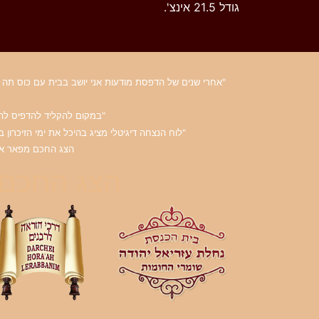
גודל 21.5 אינצ'.
"אחרי שנים של הדפסת מודעות אני יושב בבית עם כוס תה ו
"במקום להקליד להדפיס להדב
"לוח הנצחה דיגיטלי מציג בהיכל את ימי הזיכרון
הצג החכם מפאר את ב
הצג החכם 