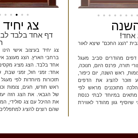
צג יחיד 
השנה
דף אחד בלבד לבח
ה
בית "הצג החכם" שיצא לאור
צג יחיד בעיצוב אישי הינו
ברחבי הארץ. הצג מעוצב איש
ג הינו לוח לבית כנסת המציג 20 דפים מהודרים סביב מעגל
אחד בלבד. הצג מציג מקסימו
ורי תורה, פרנס היום, חנוכה,
אחד: זמני חול, זמני שבת, ש
מות, ראש השנה, יום כיפור,
תזכורות מיוחדות לפי מעגל
ע וזוכר להציג את הדפים
ראש חודש, חגים, צומות וכו'
בהלכה מתוכננים מראש לפי
של הגבאי. את הצג הזה יעד
מתאים במיוחד לבתי כנסת
את ההיכל עם צג סולידי, המו
יוסיף גוון מהודר לאווירת
שהם רוצים להציג למתפללים.