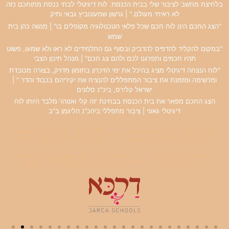
בלחיצת מחשב לציבור שלי בבית הכנסת. לוח דיגיטלי לבתי כנסת מתוחכם כזה
לא ראיתי מעולם." | גרשון שמעונוביץ גבאי ותיק
"הצג החכם הינו לוח חכם שכל פלאי הטכנולוגיה מקופלים בו" | מנשה כהן בית
שמש
"במקום להקליד להדפיס להדביק ובסוף גם התלמידים לא ראו ולא שמעו, פשוט
תהיו חכמים ותפרגנו לכם ולהם צג חכם" | מנהל תיכון הצבי
"לוח הנצחה דיגיטלי מציג בהיכל את ימי הזיכרון בתזמון מדויק, בצורה מכובדת
ומרשימה ומזמנת את ציבור המתפללים להנציח את יקיריהם בכבוד והדר " |
ישראל קלירס, ביכ"נ סלונים
הצג החכם מפאר את בית הכנסת בבחינת 'זה קלי ואנוהו' מלבד היותו לוח
דיגיטלי גאוני | ציבור מתפללי ביהכ"נ הליגמן ב"ב
הצג החכם – לוח הנצחה
דיגיטלי – לוח ממוחשב